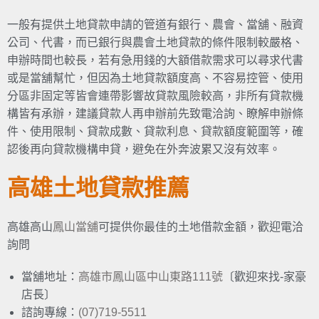
一般有提供土地貸款申請的管道有銀行、農會、當舖、融資
公司、代書，而已銀行與農會土地貸款的條件限制較嚴格、
申辦時間也較長，若有急用錢的大額借款需求可以尋求代書
或是當舖幫忙，但因為土地貸款額度高、不容易控管、使用
分區非固定等皆會連帶影響故貸款風險較高，非所有貸款機
構皆有承辦，建議貸款人再申辦前先致電洽詢、瞭解申辦條
件、使用限制、貸款成數、貸款利息、貸款額度範圍等，確
認後再向貸款機構申貸，避免在外奔波累又沒有效率。
高雄土地貸款推薦
高雄高山
鳳山當舖
可提供你最佳的土地借款金額，歡迎電洽
詢問
當舖地址：
高雄市鳳山區中山東路111號
〔歡迎來找-家豪
店長〕
諮詢專線：
(07)719-5511