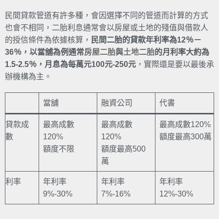
民間貸款管道有許多種，會因選擇不同的管道而計算的方式
也會不相同，二胎利息通常會以房屋或土地的殘值與借款人
的授信條件為依據核算，
民間二胎的貸款年利率為12％－
36％，以當舖為例通常
房屋二胎
與
土地二胎
的月利率大約為
1.5-2.5％，月息為每萬元100元-250元
，實際還是要以最後承
辦機構為主。
當舖
融資公司
代書
貸款成
最高成數
最高成數
最高成數120%
數
120%
120%
額度最高300萬
額度不限
額度最高500
萬
利率
年利率
年利率
年利率
9%-30%
7%-16%
12%-30%