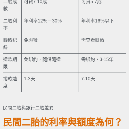
二胎成
可貸7-10成
可貸5-7成
數
二胎利
年利率12％－30％
年利率16％以下
率
聯徵紀
免聯徵
需查看聯徵
錄
還款期
免綁約，隨借隨還
需綁約，3-15年
限
撥款速
1-3天
7-10天
度
民間二胎與銀行二胎差異
民間二胎的利率與額度為何？