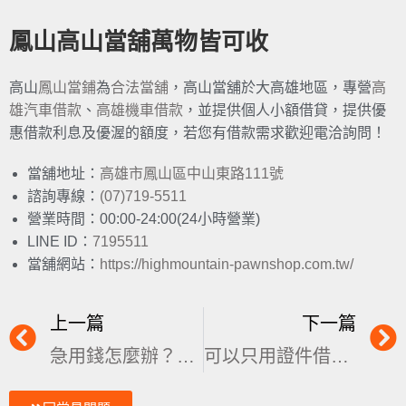
鳳山高山當舖萬物皆可收
高山
鳳山當鋪
為
合法當舖
，高山當舖於大高雄地區，專營
高
雄汽車借款
、
高雄機車借款
，並提供個人小額借貸，提供優
惠借款利息及優渥的額度，若您有借款需求歡迎電洽詢問！
當舖地址：
高雄市鳳山區中山東路111號
諮詢專線：
(07)719-5511
營業時間：00:00-24:00(24小時營業)
LINE ID：
7195511
當舖網站：
https://highmountain-pawnshop.com.tw/
上一篇
下一篇
急用錢怎麼辦？6種快速借錢管道報你知
可以只用證件借款嗎？小心身分證借款風險