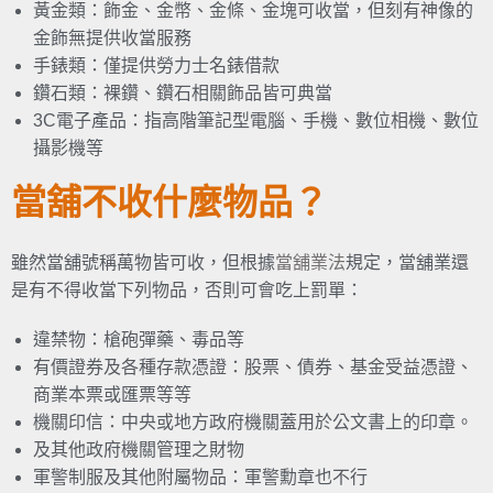
黃金類：飾金、金幣、金條、金塊可收當，但刻有神像的
金飾無提供收當服務
手錶類：僅提供勞力士名錶借款
鑽石類：裸鑽、鑽石相關飾品皆可典當
3C電子產品：指高階筆記型電腦、手機、數位相機、數位
攝影機等
當舖不收什麼物品？
雖然當舖號稱萬物皆可收，但根據
當舖業法
規定，當舖業還
是有不得收當下列物品，否則可會吃上罰單：
違禁物：槍砲彈藥、毒品等
有價證券及各種存款憑證：股票、債券、基金受益憑證、
商業本票或匯票等等
機關印信：中央或地方政府機關蓋用於公文書上的印章。
及其他政府機關管理之財物
軍警制服及其他附屬物品：軍警勳章也不行