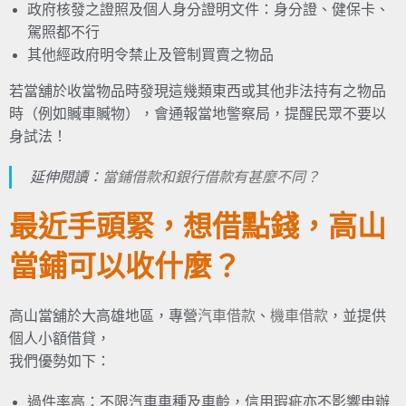
政府核發之證照及個人身分證明文件：身分證、健保卡、
駕照都不行
其他經政府明令禁止及管制買賣之物品
若當舖於收當物品時發現這幾類東西或其他非法持有之物品
時（例如贓車贓物），會通報當地警察局，提醒民眾不要以
身試法！
延伸閱讀：
當鋪借款和銀行借款有甚麼不同？
最近手頭緊，想借點錢，高山
當鋪可以收什麼？
高山當舖於大高雄地區，專營
汽車借款
、
機車借款
，並提供
個人小額借貸，
我們優勢如下：
過件率高：不限汽車車種及車齡，信用瑕疵亦不影響申辦