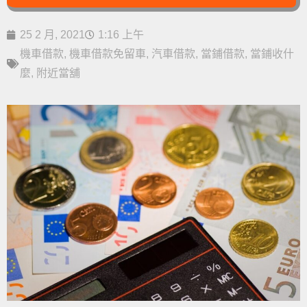
25 2 月, 2021
1:16 上午
機車借款
,
機車借款免留車
,
汽車借款
,
當鋪借款
,
當鋪收什
麼
,
附近當舖