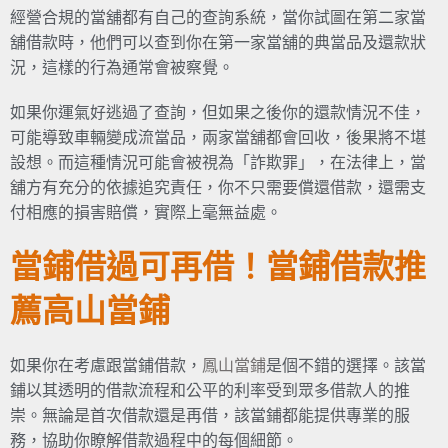
經營合規的當舖都有自己的查詢系統，當你試圖在第二家當
舖借款時，他們可以查到你在第一家當舖的典當品及還款狀
況，這樣的行為通常會被察覺。
如果你運氣好逃過了查詢，但如果之後你的還款情況不佳，
可能導致車輛變成流當品，兩家當舖都會回收，後果將不堪
設想。而這種情況可能會被視為「詐欺罪」，在法律上，當
舖方有充分的依據追究責任，你不只需要償還借款，還需支
付相應的損害賠償，實際上毫無益處。
當鋪借過可再借！當鋪借款推
薦高山當鋪
如果你在考慮跟當鋪借款，
鳳山當鋪
是個不錯的選擇。該當
鋪以其透明的借款流程和公平的利率受到眾多借款人的推
崇。無論是首次借款還是再借，該當鋪都能提供專業的服
務，協助你瞭解借款過程中的每個細節。