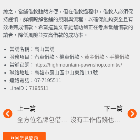
總之，當鋪借款雖然方便，但在借款過程中，借款人必須保
持謹慎，詳細瞭解當鋪的規則與流程，以確保能夠安全且有
效地完成借款。希望這篇文章能幫助到正在考慮當鋪借款的
讀者，降低風險並提高借款的成功率。
當舖名稱：高山當舖
服務項目：汽車借款、機車借款、
黃金借款
、
手機借款
當舖官網：
https://highmountain-pawnshop.com.tw/
聯絡地址：高雄市鳳山區中山東路111號
連絡電話：07-7195511
LineID：
7195511
上一篇
下一篇
全方位名牌包借款指南，流程、條件與精品包估價技巧大公開
沒有工作借錢也行？揭密6種無工作可申請的合法借款方式
回常見問題