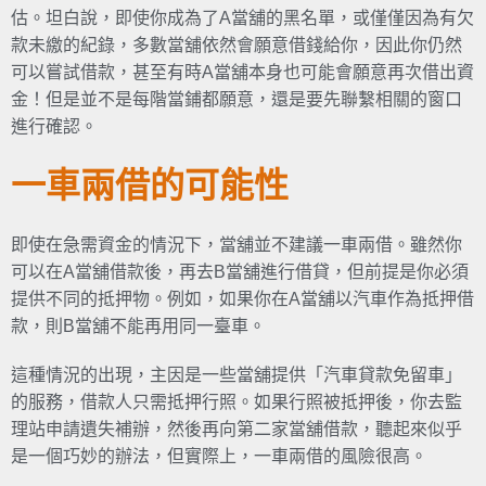
估。坦白說，即使你成為了A當舖的黑名單，或僅僅因為有欠
款未繳的紀錄，多數當舖依然會願意借錢給你，因此你仍然
可以嘗試借款，甚至有時A當舖本身也可能會願意再次借出資
金！但是並不是每階當鋪都願意，還是要先聯繫相關的窗口
進行確認。
一車兩借的可能性
即使在急需資金的情況下，當舖並不建議一車兩借。雖然你
可以在A當舖借款後，再去B當舖進行借貸，但前提是你必須
提供不同的抵押物。例如，如果你在A當舖以汽車作為抵押借
款，則B當舖不能再用同一臺車。
這種情況的出現，主因是一些當舖提供「汽車貸款免留車」
的服務，借款人只需抵押行照。如果行照被抵押後，你去監
理站申請遺失補辦，然後再向第二家當舖借款，聽起來似乎
是一個巧妙的辦法，但實際上，一車兩借的風險很高。