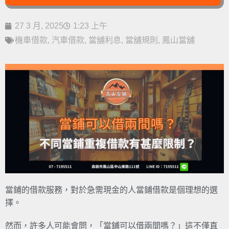
27 3 月, 2025
1:23 上午
機車借款
,
汽車借款
,
當舖利息
,
當舖規則
,
鳳山當舖
當鋪的借款服務，對於急需現金的人當鋪借款是個理想的選
擇。
然而，許多人可能會問，「當鋪可以借兩間嗎？」這不僅直