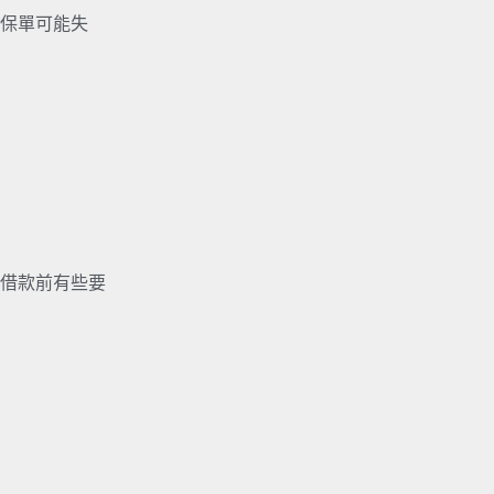
保單可能失
借款前有些要