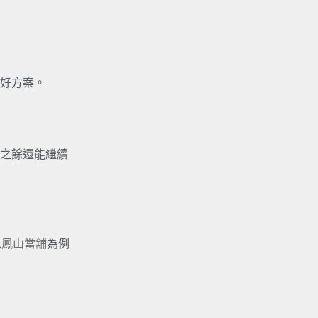
好方案。
之餘還能繼續
以
鳳山當舖
為例