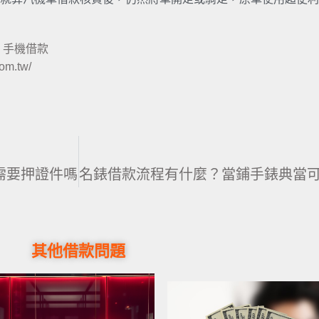
、
手機借款
om.tw/
需要押證件嗎
其他借款問題