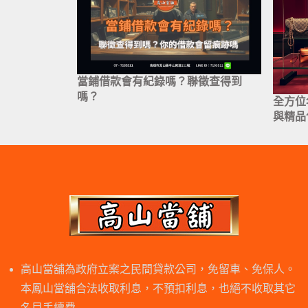
當鋪借款會有紀錄嗎？聯徵查得到
嗎？
全方位
與精品
高山當舖為政府立案之民間貸款公司，免留車、免保人。
本鳳山當舖合法收取利息，不預扣利息，也絕不收取其它
名目手續費