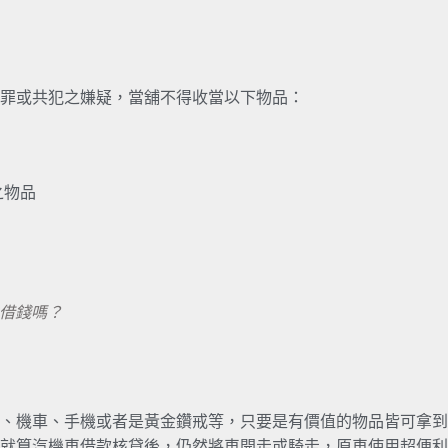
罪或共犯之嫌疑，當舖不得收當以下物品：
之物品
借錢嗎？
、機車、手機或者是黃金鑽戒等，只要是有價值的物品皆可拿到
就算汽機車借款核貸後，仍然將車開走或騎走，原車使用超便利