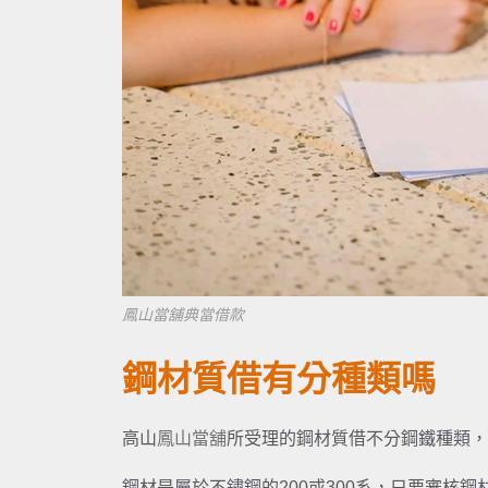
鳳山當舖典當借款
鋼材質借有分種類嗎
高山
鳳山當舖
所受理的鋼材質借不分鋼鐵種類，
鋼材是屬於不鏽鋼的200或300系，只要審核