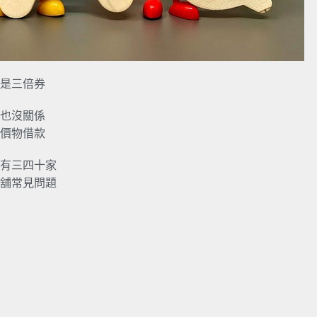
是三倍券
也沒關係
價物借款
有三四十家
舖常見問題