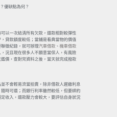
？優缺點為何？
時可以一次結清所有欠款，還款相對較彈性
守，貸款額度較低；當鋪是看典當物的價值
要聯徵紀錄，就可辦理
汽車借款
、
機車借款
人，況且現在很多人不願意當保人，有風險
天鑑價，查對完資料之後，當天就完成撥款
品並不會輕易流當拍賣，除非借款人遲繳利息
，隨時可還；而銀行利率雖然較低，但要綁約
穩定收入，還款壓力會較大，要評估自身狀況