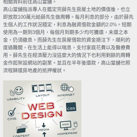
相關資料前往高山當舖。
高山當舖指派專人在鑑定完薛先生房屋土地的價值後，也立
即放款100萬元給薛先生做周轉。每月利息的部分，由於薛先
生個人的工作狀況穩定，利息為融資借款金額的2.0%。短期
使用為一期到3個月，每個月到期多少均可攤還，未還之本
金，仍須繳息。而薛先生在房屋借款的資金挹注下，順利的
度過難關，在生活上能得以喘息，支付家庭花費以及醫療費
用。薛先生在經濟壓力沒這麼大的情況下也利用剩餘的周轉
金作起架設網站的副業。並且在半年後還款，高山當舖也照
流程歸還房地產的抵押權狀。