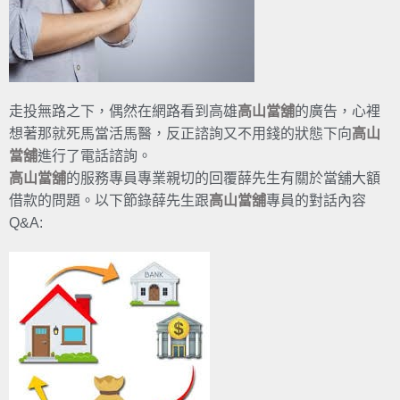
走投無路之下，偶然在網路看到高雄
高山當舖
的廣告，心裡
想著那就死馬當活馬醫，反正諮詢又不用錢的狀態下向
高山
當舖
進行了電話諮詢。
高山當舖
的服務專員專業親切的回覆薛先生有關於當舖大額
借款的問題。以下節錄薛先生跟
高山當舖
專員的對話內容
Q&A: