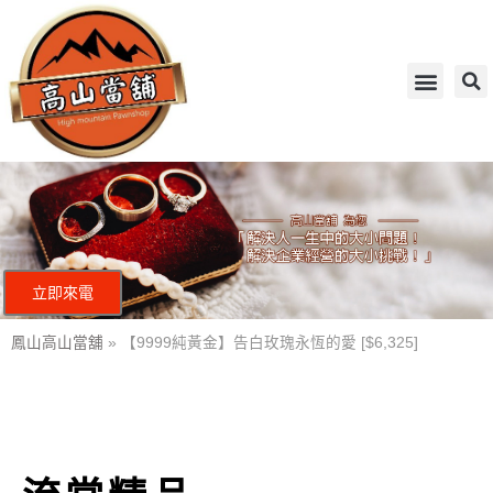
立即來電
鳳山高山當舖
»
【9999純黃金】告白玫瑰永恆的愛 [$6,325]